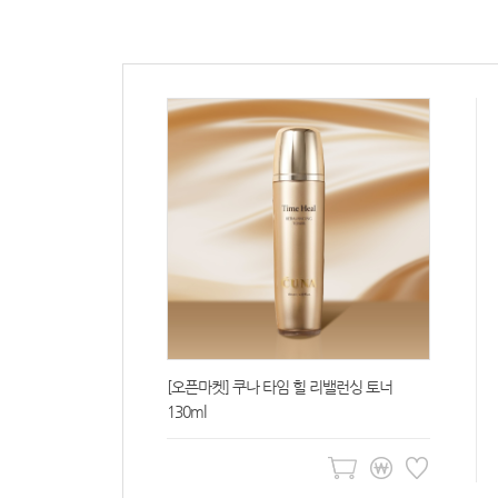
 앰플 50ml
[오픈마켓] 쿠나 타임 힐 리밸런싱 토너
130ml