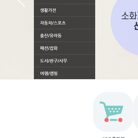
생활가전
자동차/스포츠
출산/유아동
패션/잡화
도서/완구/사무
여행/캠핑