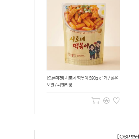
 2세트(4인
[오픈마켓] 시로네 떡볶이 590g x 1개 / 실온
보관 / 씨앤씨정
[ OSP 보러