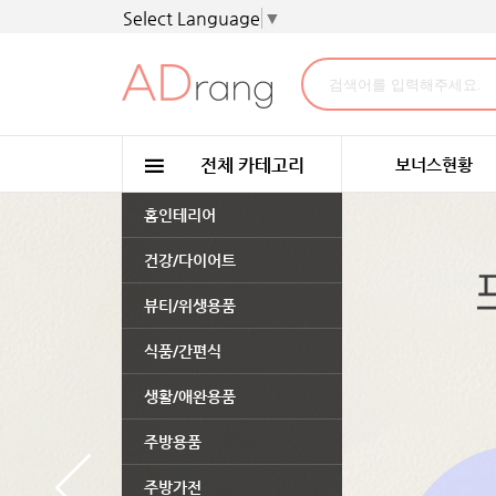
Select Language
▼
보너스현황
홈인테리어
건강/다이어트
뷰티/위생용품
식품/간편식
생활/애완용품
주방용품
주방가전